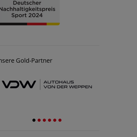
nsere Gold-Partner
1
2
3
4
5
6