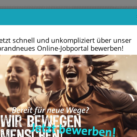
Jetzt schnell und unkompliziert über unser
brandneues Online-Jobportal bewerben!
m
VitArena
Sportschulen
Der Verein
Service
Partn
Un
G
t sich ganz herzlich bei allen Vereins-Partnern. Wir
 Wert. Es freut uns, wenn unsere Mitglieder bei
er berücksichtigen.