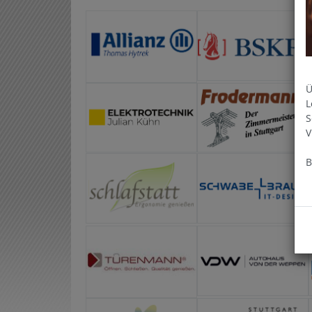
Ü
L
S
V
B