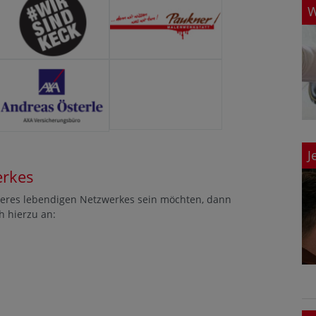
W
J
erkes
eres lebendigen Netzwerkes sein möchten, dann
h hierzu an: