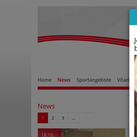
Home
News
Sportangebote
Vitadro
News
1
2
3
…
18.10.
Ju