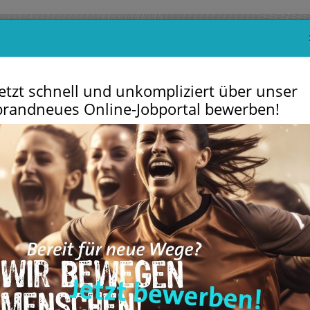
Jetzt schnell und unkompliziert über unser
brandneues Online-Jobportal bewerben!
m
VitArena
Sportschulen
Der Verein
Service
Partn
Un
G
do Abteilungsversammlung