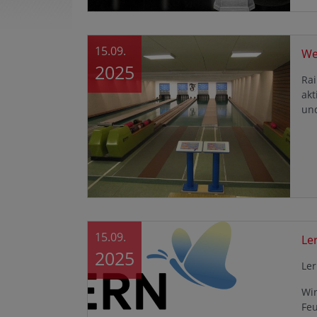
15.09.
We
2025
Rai
akt
un
15.09.
Le
2025
Ler
Wir
Fe