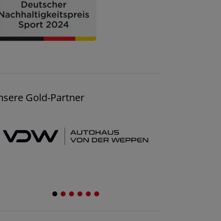
nsere Gold-Partner
1
2
3
4
5
6