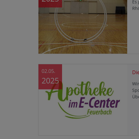
Es 
Rh
02.05.
Di
2025
Wir
Sp
Üb