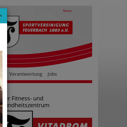
News
×
er
Verantwortung
Jobs
ser Fitness- und
esundheitszentrum