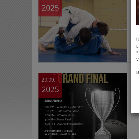
2025
Die
fri
Ok
Ü
L
S
V
B
20.09.
GR
2025
Am
wie
AFL