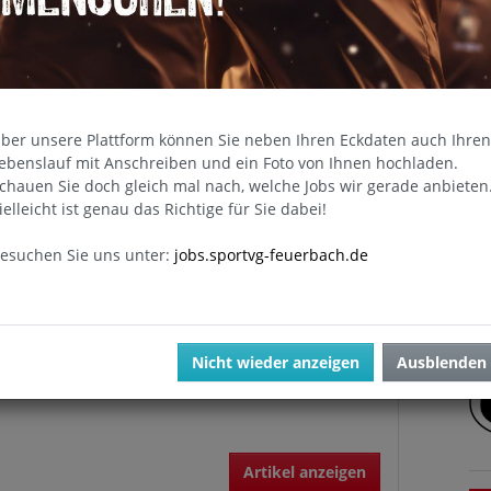
 Abteilungsleitung der Judo-Abteilung lädt
stgerecht zur Abteilungsversammlung am 18.
tober um 11:30 Uhr in das Restaurant…
ber unsere Plattform können Sie neben Ihren Eckdaten auch Ihren
ebenslauf mit Anschreiben und ein Foto von Ihnen hochladen.
Artikel anzeigen
chauen Sie doch gleich mal nach, welche Jobs wir gerade anbieten
U
ielleicht ist genau das Richtige für Sie dabei!
esuchen Sie uns unter:
jobs.sportvg-feuerbach.de
AND FINAL 2025
 20. September findet im Wilhelm-Braun-Sportpark
der das Finale um die Deutsche Meisterschaft der
Nicht wieder anzeigen
Ausblenden
 Germany statt
Artikel anzeigen