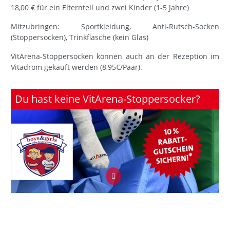
18,00 € für ein Elternteil und zwei Kinder (1-5 Jahre)
Mitzubringen: Sportkleidung, Anti-Rutsch-Socken
(Stoppersocken), Trinkflasche (kein Glas)
VitArena-Stoppersocken können auch an der Rezeption im
Vitadrom gekauft werden (8,95€/Paar).
Du hast keine VitArena-Stoppersocker?
Du wolltest schon immer VitArena Socken haben? Unsere
VitArena-Socken erhältst Du bei unserem
Silber-Partner
Boys & Girls
in Feuerbach (Stuttgarter Str. 122).*Wenn Du