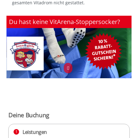
gesamten Vitadrom nicht gestattet.
Du hast keine VitArena-Stoppersocker?
Du wolltest schon immer VitArena Socken haben? Unsere
VitArena-Socken erhältst Du bei unserem
Silber-Partner
Boys & Girls
in Feuerbach (Stuttgarter Str. 122).*Wenn Du
unsere VitArena Socken bei Boys & Girls in Feuerbach
kaufst, bekommst du on top einen 10% Rabattgutschein
auf die VitArena!
Also, worauf wartest du noch?
mehr