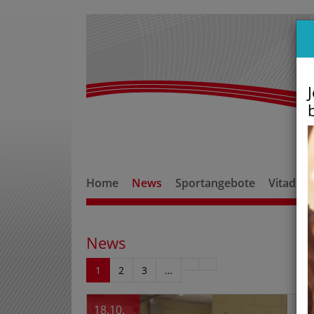
Home
News
Sportangebote
Vitadro
News
1
2
3
…
18.10.
Ju