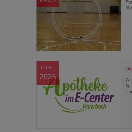
Es 
Rh
02.05.
Di
2025
Wir
Sp
Üb