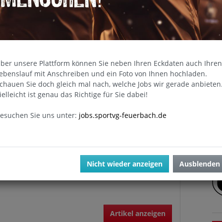
 Abteilungsleitung der Judo-Abteilung lädt
stgerecht zur Abteilungsversammlung am 18.
tober um 11:30 Uhr in das Restaurant…
ber unsere Plattform können Sie neben Ihren Eckdaten auch Ihren
ebenslauf mit Anschreiben und ein Foto von Ihnen hochladen.
Artikel anzeigen
chauen Sie doch gleich mal nach, welche Jobs wir gerade anbieten
U
ielleicht ist genau das Richtige für Sie dabei!
esuchen Sie uns unter:
jobs.sportvg-feuerbach.de
AND FINAL 2025
 20. September findet im Wilhelm-Braun-Sportpark
der das Finale um die Deutsche Meisterschaft der
Nicht wieder anzeigen
Ausblenden
 Germany statt
Artikel anzeigen