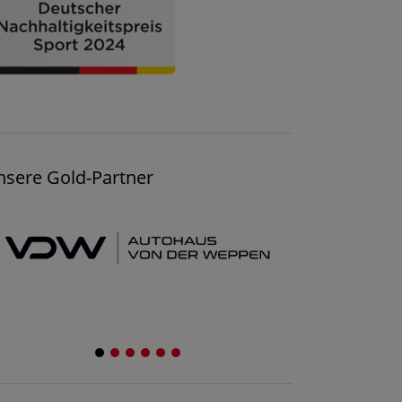
nsere Gold-Partner
1
2
3
4
5
6