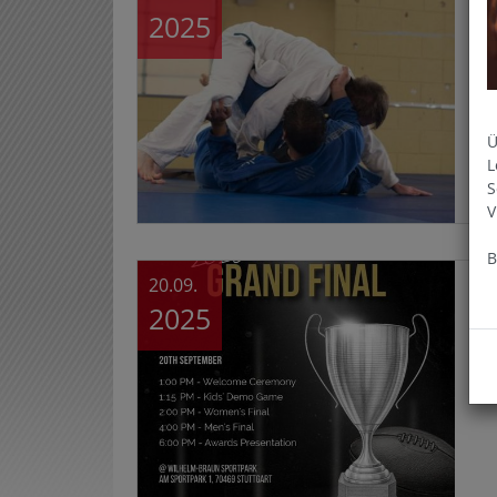
2025
Die
fri
Ok
Ü
L
S
V
B
20.09.
GR
2025
Am
wie
AFL