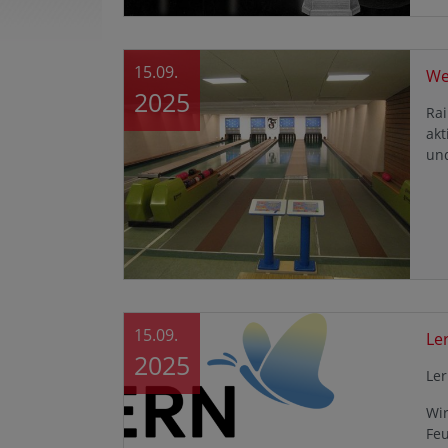
15.09.
We
2025
Rai
akt
un
15.09.
Le
2025
Ler
Wir
Fe