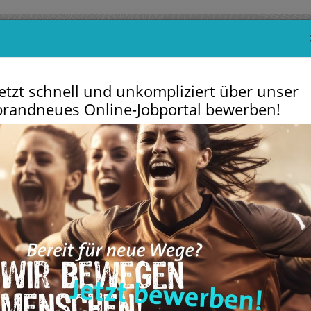
Jetzt schnell und unkompliziert über unser
brandneues Online-Jobportal bewerben!
m
VitArena
Sportschulen
Der Verein
Service
Partn
Un
G
do Abteilungsversammlung