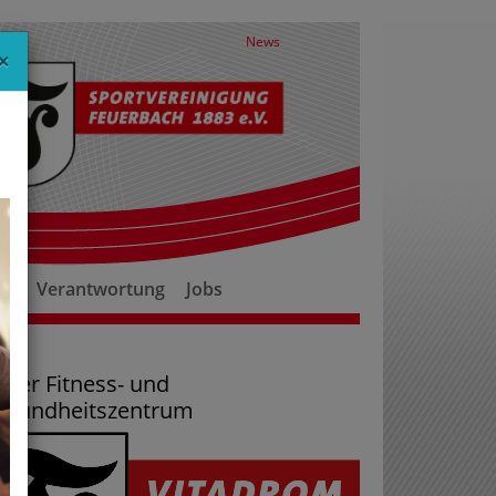
News
×
er
Verantwortung
Jobs
ser Fitness- und
esundheitszentrum