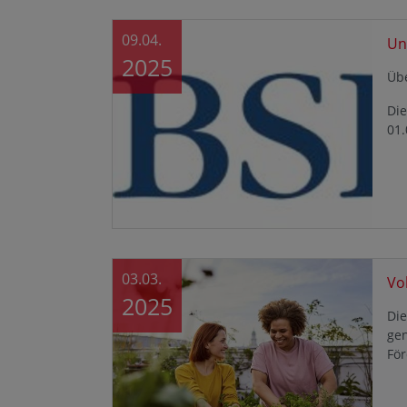
09.04.
Un
2025
Üb
Die
01.
03.03.
Vo
2025
Di
gen
Fö